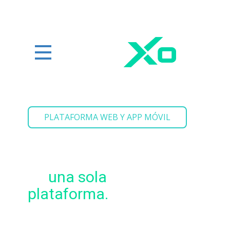
PLATAFORMA WEB Y APP MÓVIL
Todo tu equipo
comercial trabajando
en
una sola
plataforma.
Controla vendedores, pedidos,
inventario, cobranzas y despachos en