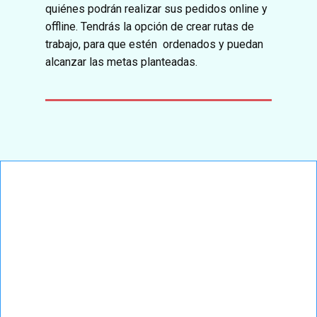
quiénes podrán realizar sus pedidos online y
offline. Tendrás la opción de crear rutas de
trabajo, para que estén ordenados y puedan
alcanzar las metas planteadas.
Funciones de Braxo
como Software para
Fuerza de Ventas
App de Fuerza de Ventas